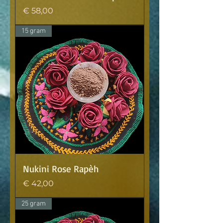
Prijs
€ 58,00
15 gram
Nukini Rose Rapèh
Prijs
€ 42,00
25 gram