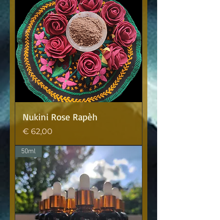
Nukini Rose Rapèh
Prijs
€ 62,00
50ml