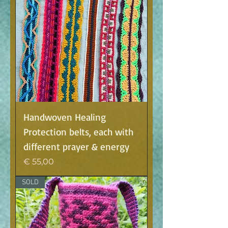
Handwoven Healing
Protection belts, each with
different prayer & energy
Prijs
€ 55,00
SOLD