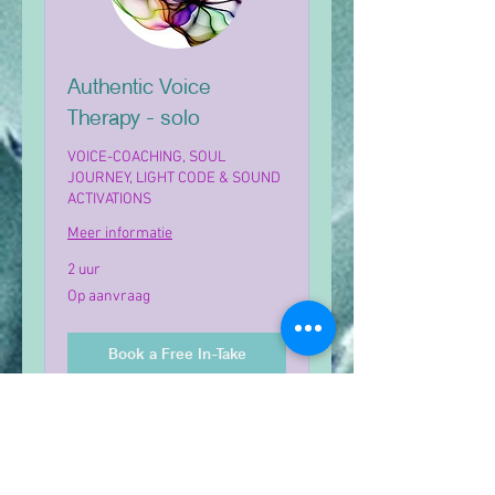
Authentic Voice
Therapy - solo
VOICE-COACHING, SOUL
JOURNEY, LIGHT CODE & SOUND
ACTIVATIONS
Meer informatie
2 uur
Op
Op aanvraag
aanvraag
Book a Free In-Take