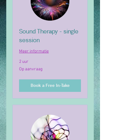
Sound Therapy - single
session
Meer informatie
2 uur
Op
Op aanvraag
aanvraag
Book a Free In-Take