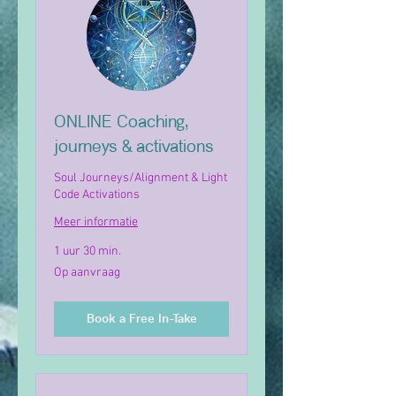
ONLINE Coaching,
journeys & activations
Soul Journeys/Alignment & Light
Code Activations
Meer informatie
1 uur 30 min.
Op
Op aanvraag
aanvraag
Book a Free In-Take