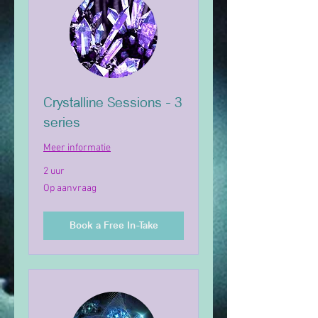
Crystalline Sessions - 3
series
Meer informatie
2 uur
Op
Op aanvraag
aanvraag
Book a Free In-Take