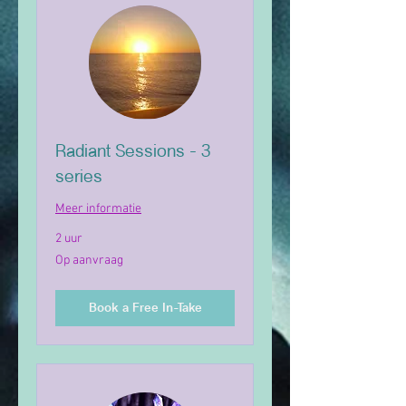
Radiant Sessions - 3
series
Meer informatie
2 uur
Op
Op aanvraag
aanvraag
Book a Free In-Take