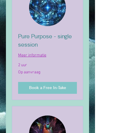
Pure Purpose - single
session
Meer informatie
2 uur
Op
Op aanvraag
aanvraag
Book a Free In-Take